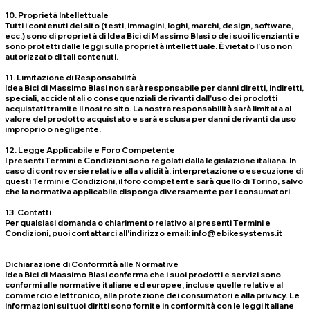
10. Proprietà Intellettuale
Tutti i contenuti del sito (testi, immagini, loghi, marchi, design, software,
ecc.) sono di proprietà di Idea Bici di Massimo Blasi o dei suoi licenzianti e
sono protetti dalle leggi sulla proprietà intellettuale. È vietato l’uso non
autorizzato di tali contenuti.
11. Limitazione di Responsabilità
Idea Bici di Massimo Blasi non sarà responsabile per danni diretti, indiretti,
speciali, accidentali o consequenziali derivanti dall'uso dei prodotti
acquistati tramite il nostro sito. La nostra responsabilità sarà limitata al
valore del prodotto acquistato e sarà esclusa per danni derivanti da uso
improprio o negligente.
12. Legge Applicabile e Foro Competente
I presenti Termini e Condizioni sono regolati dalla legislazione italiana. In
caso di controversie relative alla validità, interpretazione o esecuzione di
questi Termini e Condizioni, il foro competente sarà quello di Torino, salvo
che la normativa applicabile disponga diversamente per i consumatori.
13. Contatti
Per qualsiasi domanda o chiarimento relativo ai presenti Termini e
Condizioni, puoi contattarci all'indirizzo email: info@ebikesystems.it
Dichiarazione di Conformità alle Normative
Idea Bici di Massimo Blasi conferma che i suoi prodotti e servizi sono
conformi alle normative italiane ed europee, incluse quelle relative al
commercio elettronico, alla protezione dei consumatori e alla privacy. Le
informazioni sui tuoi diritti sono fornite in conformità con le leggi italiane