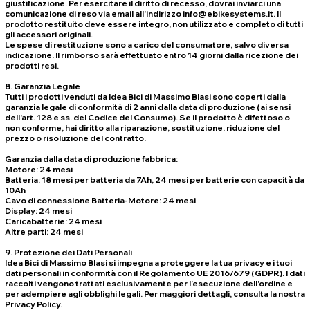
giustificazione. Per esercitare il diritto di recesso, dovrai inviarci una
comunicazione di reso via email all'indirizzo info@ebikesystems.it. Il
prodotto restituito deve essere integro, non utilizzato e completo di tutti
gli accessori originali.
Le spese di restituzione sono a carico del consumatore, salvo diversa
indicazione. Il rimborso sarà effettuato entro 14 giorni dalla ricezione dei
prodotti resi.
8. Garanzia Legale
Tutti i prodotti venduti da Idea Bici di Massimo Blasi sono coperti dalla
garanzia legale di conformità di 2 anni dalla data di produzione (ai sensi
dell'art. 128 e ss. del Codice del Consumo). Se il prodotto è difettoso o
non conforme, hai diritto alla riparazione, sostituzione, riduzione del
prezzo o risoluzione del contratto.
Garanzia dalla data di produzione fabbrica:
Motore:
24 mesi
Batteria:
18 mesi per batteria da 7Ah, 24 mesi per batterie con capacità da
10Ah
Cavo di connessione Batteria-Motore:
24 mesi
Display:
24 mesi
Caricabatterie:
24 mesi
Altre parti:
24 mesi
9. Protezione dei Dati Personali
Idea Bici di Massimo Blasi si impegna a proteggere la tua privacy e i tuoi
dati personali in conformità con il Regolamento UE 2016/679 (GDPR). I dati
raccolti vengono trattati esclusivamente per l’esecuzione dell'ordine e
per adempiere agli obblighi legali. Per maggiori dettagli, consulta la nostra
Privacy Policy.