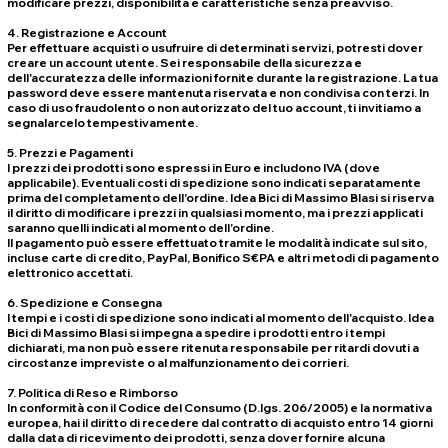
modificare prezzi, disponibilità e caratteristiche senza preavviso.
4. Registrazione e Account
Per effettuare acquisti o usufruire di determinati servizi, potresti dover
creare un account utente. Sei responsabile della sicurezza e
dell'accuratezza delle informazioni fornite durante la registrazione. La tua
password deve essere mantenuta riservata e non condivisa con terzi. In
caso di uso fraudolento o non autorizzato del tuo account, ti invitiamo a
segnalarcelo tempestivamente.
5. Prezzi e Pagamenti
I prezzi dei prodotti sono espressi in Euro e includono IVA (dove
applicabile). Eventuali costi di spedizione sono indicati separatamente
prima del completamento dell'ordine. Idea Bici di Massimo Blasi si riserva
il diritto di modificare i prezzi in qualsiasi momento, ma i prezzi applicati
saranno quelli indicati al momento dell'ordine.
Il pagamento può essere effettuato tramite le modalità indicate sul sito,
incluse carte di credito, PayPal, Bonifico S€PA e altri metodi di pagamento
elettronico accettati.
6. Spedizione e Consegna
I tempi e i costi di spedizione sono indicati al momento dell'acquisto. Idea
Bici di Massimo Blasi si impegna a spedire i prodotti entro i tempi
dichiarati, ma non può essere ritenuta responsabile per ritardi dovuti a
circostanze impreviste o al malfunzionamento dei corrieri.
7. Politica di Reso e Rimborso
In conformità con il Codice del Consumo (D.lgs. 206/2005) e la normativa
europea, hai il diritto di recedere dal contratto di acquisto entro 14 giorni
dalla data di ricevimento dei prodotti, senza dover fornire alcuna