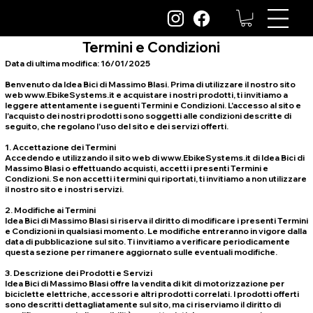
Termini e Condizioni
Data di ultima modifica: 16/01/2025
Benvenuto da Idea Bici di Massimo Blasi. Prima di utilizzare il nostro sito
web www.EbikeSystems.it e acquistare i nostri prodotti, ti invitiamo a
leggere attentamente i seguenti Termini e Condizioni. L'accesso al sito e
l'acquisto dei nostri prodotti sono soggetti alle condizioni descritte di
seguito, che regolano l'uso del sito e dei servizi offerti.
1. Accettazione dei Termini
Accedendo e utilizzando il sito web di www.EbikeSystems.it di Idea Bici di
Massimo Blasi o effettuando acquisti, accetti i presenti Termini e
Condizioni. Se non accetti i termini qui riportati, ti invitiamo a non utilizzare
il nostro sito e i nostri servizi.
2. Modifiche ai Termini
Idea Bici di Massimo Blasi si riserva il diritto di modificare i presenti Termini
e Condizioni in qualsiasi momento. Le modifiche entreranno in vigore dalla
data di pubblicazione sul sito. Ti invitiamo a verificare periodicamente
questa sezione per rimanere aggiornato sulle eventuali modifiche.
3. Descrizione dei Prodotti e Servizi
Idea Bici di Massimo Blasi offre la vendita di kit di motorizzazione per
biciclette elettriche, accessori e altri prodotti correlati. I prodotti offerti
sono descritti dettagliatamente sul sito, ma ci riserviamo il diritto di