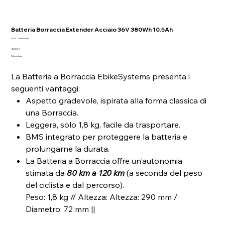
Batteria Borraccia Extender Acciaio 36V 380Wh 10.5Ah
SKU
SKU:
AliB380WH
AliB380WH
Prezzo
451,00 €
IVA esclusa
La Batteria a Borraccia EbikeSystems presenta i
seguenti vantaggi:
Aspetto gradevole, ispirata alla forma classica di
una Borraccia.
Leggera, solo 1,8 kg, facile da trasportare.
BMS integrato per proteggere la batteria e
prolungarne la durata.
La Batteria a Borraccia offre un'autonomia
stimata da
80 km a 120 km
(a seconda del peso
del ciclista e dal percorso).
Peso: 1,8 kg // Altezza: Altezza: 290 mm /
Diametro: 72 mm ||