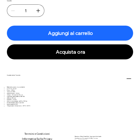
Quantità
Aggiungi al carrello
Acquista ora
Caratteristiche Tecniche
Materiale: acciaio inossidabile
Colore: grigio
Peso: 1,8 kg
Tensione: 36V
Amperaggio: 10,5 A
Tempo di ricarica: 3,5 ore
Capacità della batteria: 380 Wh
Altezza: 290 mm
Diametro: 72 mm
Autonomia stimata: da 80 a 120 km
Durata stimata: 1600 ricariche
Impermeabile: IP67
Temperature di esercizio: -20°C / 60°C
Termini e Condizioni
Massimo Blasi (Idea Bici) - Impresa Individuale
Informativa Sulla Privacy
Via Antonio Rosmini 9, 10126, Torino