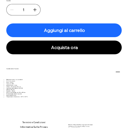
Quantità
Aggiungi al carrello
Acquista ora
Caratteristiche Tecniche
Materiale: acciaio inossidabile
Colore: grigio
Peso: 2,5 kg
Tensione: 36V
Amperaggio: 15 Ah
Tempo di ricarica: 3,5 ore
Capacità della batteria: 540 Wh
Altezza: 320 mm
Diametro: 88 mm
Autonomia stimata: da 120 a 180 km
Durata stimata: 1600 ricariche
Impermeabile: IP67
Temperature di esercizio: -20°C / 60°C
Termini e Condizioni
Massimo Blasi (Idea Bici) - Impresa Individuale
Informativa Sulla Privacy
Via Antonio Rosmini 9, 10126, Torino