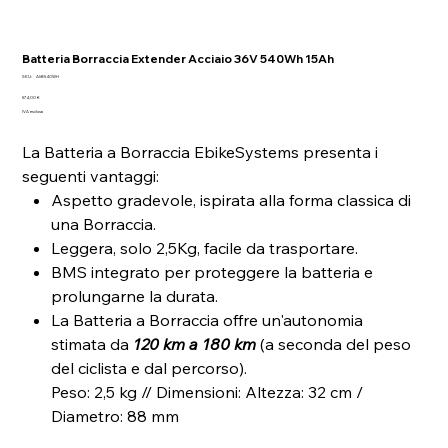
Batteria Borraccia Extender Acciaio 36V 540Wh 15Ah
SKU
SKU:
AliB540WH
AliB540WH
Prezzo
574,00 €
IVA esclusa
La Batteria a Borraccia EbikeSystems presenta i
seguenti vantaggi:
Aspetto gradevole, ispirata alla forma classica di
una Borraccia.
Leggera, solo 2,5Kg, facile da trasportare.
BMS integrato per proteggere la batteria e
prolungarne la durata.
La Batteria a Borraccia offre un'autonomia
stimata da
120 km a 180 km
(a seconda del peso
del ciclista e dal percorso).
Peso: 2,5 kg // Dimensioni: Altezza: 32 cm /
Diametro: 88 mm