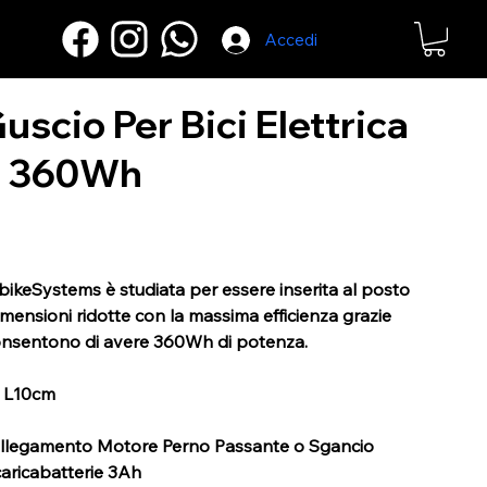
Accedi
uscio Per Bici Elettrica
h 360Wh
bikeSystems è studiata per essere inserita al posto
imensioni ridotte con la massima efficienza grazie
consentono di avere 360Wh di potenza.
X L10cm
collegamento Motore Perno Passante o Sgancio
caricabatterie 3Ah