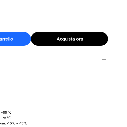
arrello
Acquista ora
℃ ~55 ℃
 ~75 ℃
one: -10℃ ~ 45℃