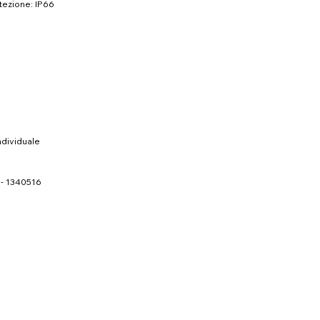
tezione: IP66
ndividuale
 - 1340516